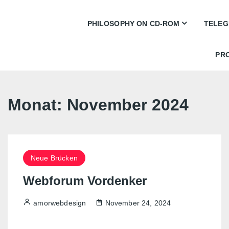
PHILOSOPHY ON CD-ROM
TELEG
Bocage
PR
Walkin‘
Swingline
Monat:
November 2024
Fabrica Mondo
En route Cover
Neue Brücken
En route Postcards
Webforum Vordenker
amorwebdesign
November 24, 2024